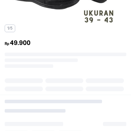
1/5
49.900
Rp