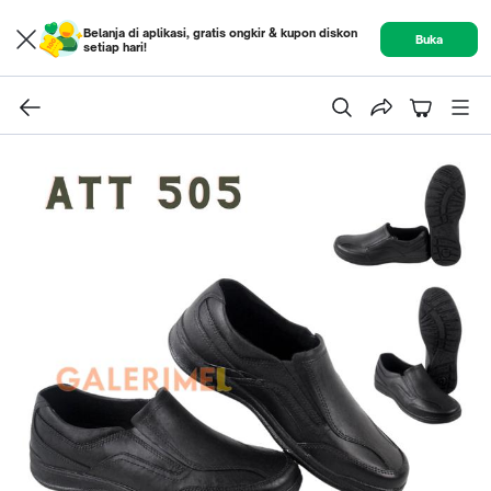
Belanja di aplikasi, gratis ongkir & kupon diskon
Buka
setiap hari!