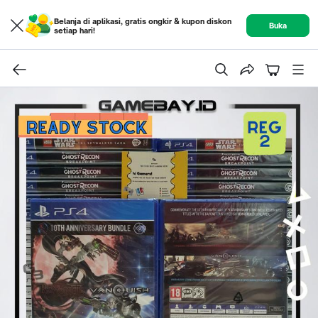
Belanja di aplikasi, gratis ongkir & kupon diskon
Buka
setiap hari!