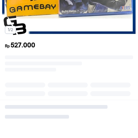
1/2
527.000
Rp