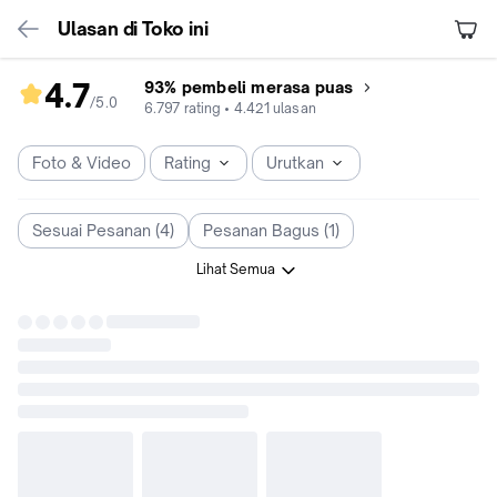
Ulasan di Toko ini
4.7
93% pembeli merasa puas
/5
.
0
rating
6.797
rating
•
4.421
ulasan
toko
4.7
Foto & Video
Rating
Urutkan
dari
5
Sesuai Pesanan (4)
Pesanan Bagus (1)
Lihat Semua