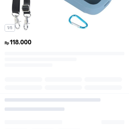
1/5
118.000
Rp