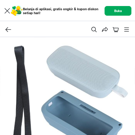
Belanja di aplikasi, gratis ongkir & kupon diskon
Buka
setiap hari!