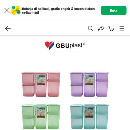
Belanja di aplikasi, gratis ongkir & kupon diskon
Buka
setiap hari!