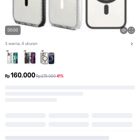
00:00
3 warna, 4 ukuran
Lihat semua variant:
TR+WHITE
TR+BLACK
BLACK
160.000
sebelum
diskon
Rp
Rp270.000
41%
promo