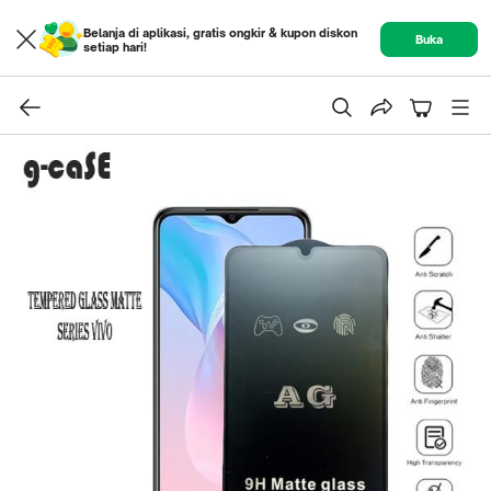
Belanja di aplikasi, gratis ongkir & kupon diskon
Buka
setiap hari!