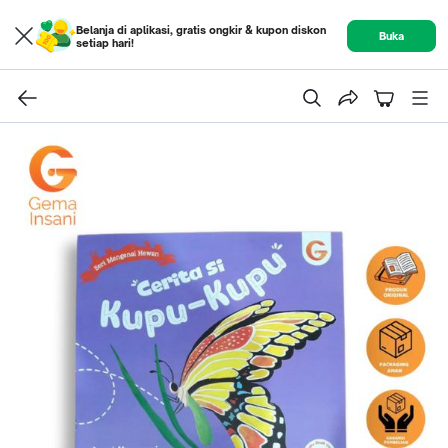
Belanja di aplikasi, gratis ongkir & kupon diskon
Buka
setiap hari!