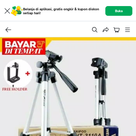
Belanja di aplikasi, gratis ongkir & kupon diskon
Buka
setiap hari!