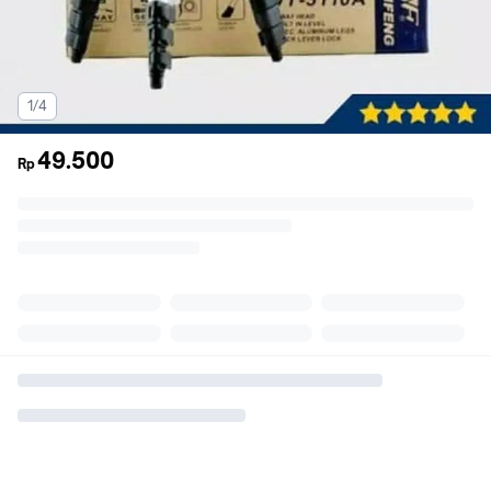
1/4
49.500
Rp