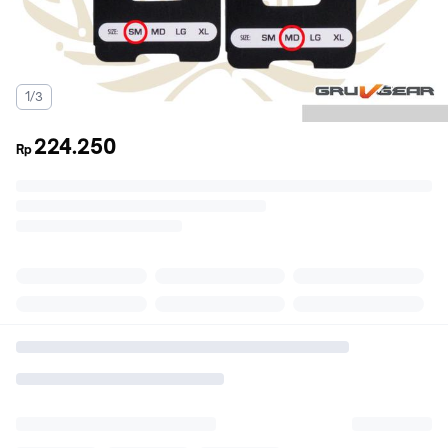
1/3
224.250
Rp