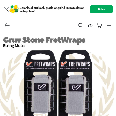
Belanja di aplikasi, gratis ongkir & kupon diskon
Buka
setiap hari!