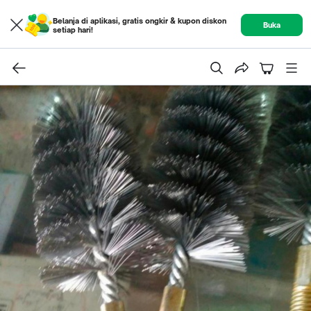
Belanja di aplikasi, gratis ongkir & kupon diskon
Buka
setiap hari!