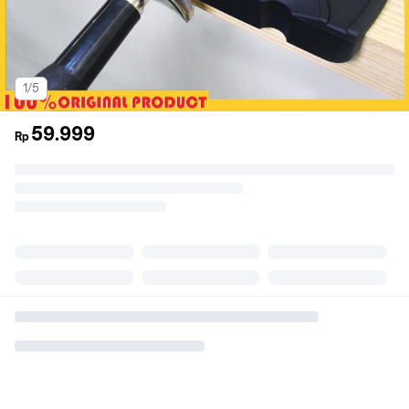
1/5
59.999
Rp