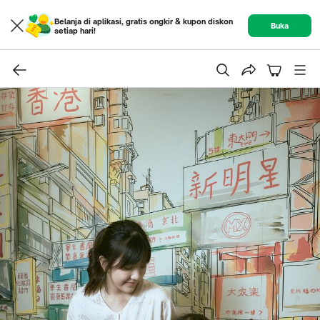
Belanja di aplikasi, gratis ongkir & kupon diskon
Buka
setiap hari!