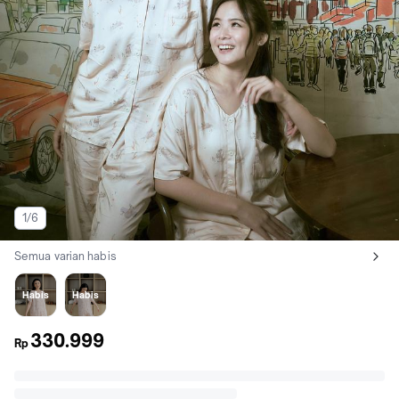
1/6
Semua varian habis
Lihat semua variant:
Short pants
Long pants
Habis
Habis
330.999
Rp