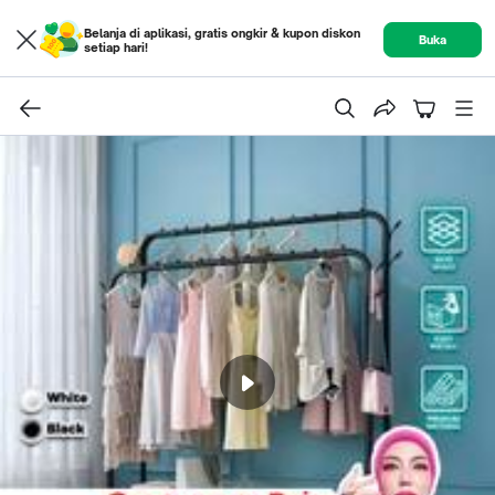
Belanja di aplikasi, gratis ongkir & kupon diskon
Buka
setiap hari!