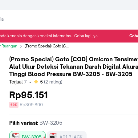
ada kendala dengan koneksi internetmu. Coba lagi, ya!
Coba
Detail Produk
Ulasan
Rekomendasi
 Ruangan
(Promo Special) Goto [COD] Omicron Tensimeter Alat Ukur Deteksi Tekanan Darah Digital Akurasi Tinggi Blood Pressure BW-3205 - BW-3205
(Promo Special) Goto [COD] Omicron Tensime
Alat Ukur Deteksi Tekanan Darah Digital Akura
Tinggi Blood Pressure BW-3205 - BW-3205
bintang
Terjual
7
•
5
(
2
rating)
Rp95.151
Harga
Rp309.800
diskon
69%
sebelum
diskon
Pilih
variasi
:
BW-3205
BW-3205
A01 BLACK