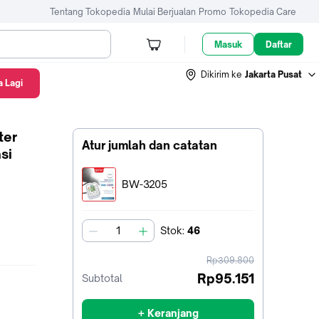
Tentang Tokopedia
Mulai Berjualan
Promo
Tokopedia Care
Masuk
Daftar
Dikirim ke
Jakarta Pusat
 Lagi
ter
Atur jumlah dan catatan
si
Terpilih:
BW-3205
Stok
:
46
jumlah
harga
Rp309.800
sebelum
Rp95.151
Subtotal
diskon
+ Keranjang