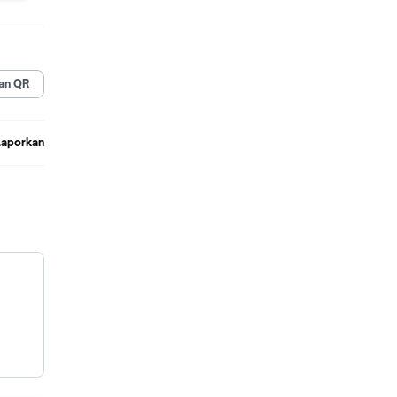
an QR
Laporkan