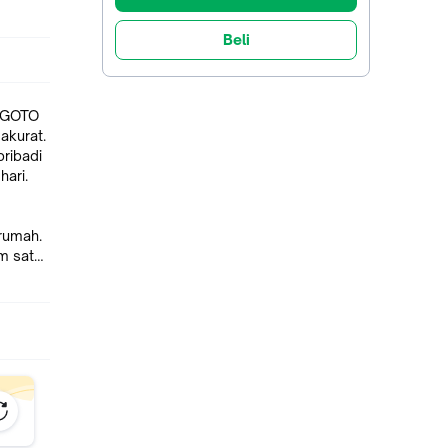
Beli
n GOTO
akurat.
ribadi
hari.
 rumah.
am satu
as.
t tidak
n.
an.