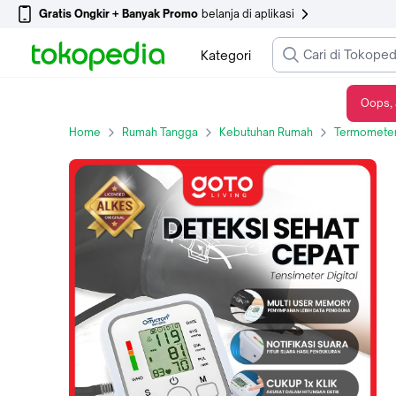
Gratis Ongkir + Banyak Promo
belanja di aplikasi
Kategori
Oops, 
(Promo Special) Goto [COD] Omicron Tensimeter Alat Ukur Deteksi Tekanan Darah Digital Akurasi Tinggi Blood Pressure BW-3205 - BW-3205
Home
Rumah Tangga
Kebutuhan Rumah
Termometer