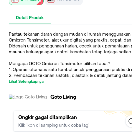
Detail Produk
Pantau tekanan darah dengan mudah di rumah menggunaka
Omicron Tensimeter, alat ukur digital yang praktis, cepat, dan 
Didesain untuk penggunaan harian, cocok untuk pemantauan p
maupun keluarga agar kontrol kesehatan tetap terjaga setiap 
Mengapa GOTO Omicron Tensimeter pilihan tepat?
1. Operasi otomatis satu tombol untuk penggunaan praktis di
2. Pembacaan tekanan sistolik, diastolik & detak jantung dal
pengukuran.
Lihat Selengkapnya
3. Layar digital berukuran besar untuk visibilitas yang lebih jel
4. Fitur irregular heartbeat indicator sebagai pendeteksi denyu
Goto Living
normal.
5. Memory storage untuk menyimpan riwayat hasil pengukura
6. Auto-shutdown hemat daya saat tidak digunakan.
7. Manset adjustable agar nyaman pada berbagai ukuran leng
Ongkir gagal ditampilkan
Klik ikon di samping untuk coba lagi
Spesifikasi: