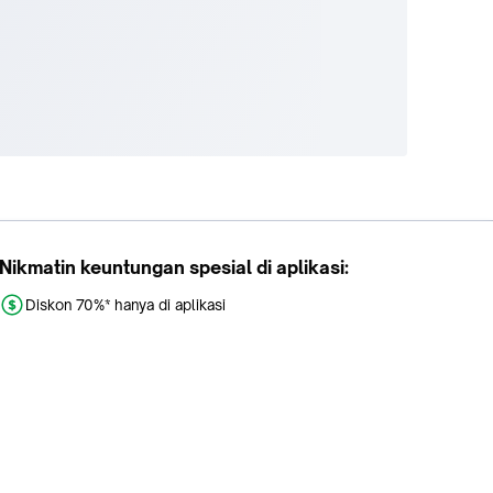
gi - BW-
ia - A01
Nikmatin keuntungan spesial di aplikasi:
 tangan
bang
Diskon 70%* hanya di aplikasi
Promo khusus aplikasi
Gratis Ongkir tiap hari
Buka aplikasi dengan scan QR atau klik tombol: