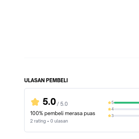
ULASAN PEMBELI
5.0
5
/ 5.0
100%
4
0%
100% pembeli merasa puas
3
0%
2 rating • 0 ulasan