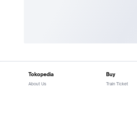
Tokopedia
Buy
About Us
Train Ticket
Career
Flight Ticket
Blog
Ticket Events
Tokopedia Salam
Hotlist
Hotel
Category
Bridestory
Sell