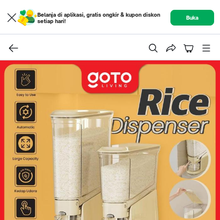
Belanja di aplikasi, gratis ongkir & kupon diskon
Buka
setiap hari!