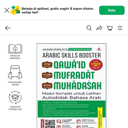
Belanja di aplikasi, gratis ongkir & kupon diskon
Buka
setiap hari!