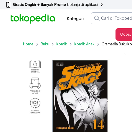
Gratis Ongkir + Banyak Promo
belanja di aplikasi
Kategori
Oops, 
Gramedia Buku Komik Shaman King Complete Edition 14 ( Hiroyuki Takei )
Home
Buku
Komik
Komik Anak
Gramedia Buku Komik Sh