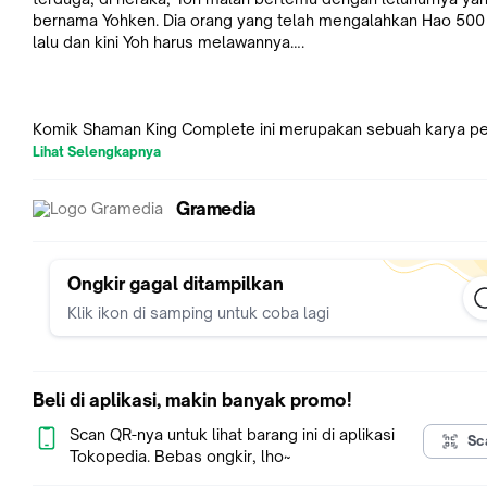
bernama Yohken. Dia orang yang telah mengalahkan Hao 500
lalu dan kini Yoh harus melawannya….
Komik Shaman King Complete ini merupakan sebuah karya pe
Hiroyuki Takei. Menceritakan mengenai kisah pertarungan Yoh
Lihat Selengkapnya
berusaha untuk menghalangi pembalasan dendam roh pada
Amidamaru. Roh tersebut memiliki dendam kepada Amidama
Gramedia
karena kisah di masa lampau mereka, dan hal tersebut menja
dari kisah seru di dalam cerita ini. Pertarungan tentunya tidak
dihindari, namun siapakah yang akan menang nantinya?
Ongkir gagal ditampilkan
Klik ikon di samping untuk coba lagi
Komik ini hadir dengan kisah yang unik apalagi berbagai konfl
muncul membuat ceritanya menjadi sangat seru. Ilustrasi ga
pada komik juga dibuat dengan sangat menarik dan pada bag
Beli di aplikasi, makin banyak promo!
covernya terlihat pakaian yang digunakan tokoh dibuat denga
istimewa. Setiap karakter di dalam komik ini dibangun dengan
Scan QR-nya untuk lihat barang ini di aplikasi
Sc
baik dan di dalam cerita tersebut mereka mampu untuk menja
Tokopedia. Bebas ongkir, lho~
kesatuan tim yang hebat. Konflik yang dihadirkan juga membu