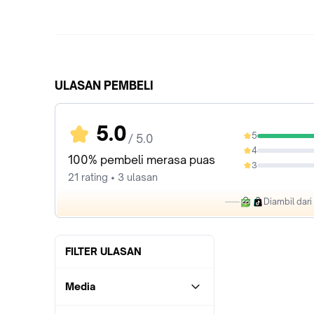
ULASAN PEMBELI
5.0
5
/ 5.0
100%
4
0%
100% pembeli merasa puas
3
0%
21 rating • 3 ulasan
Diambil dar
FILTER ULASAN
Media