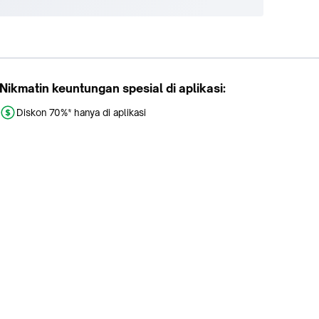
Nikmatin keuntungan spesial di aplikasi:
Diskon 70%* hanya di aplikasi
Promo khusus aplikasi
Gratis Ongkir tiap hari
Buka aplikasi dengan scan QR atau klik tombol: