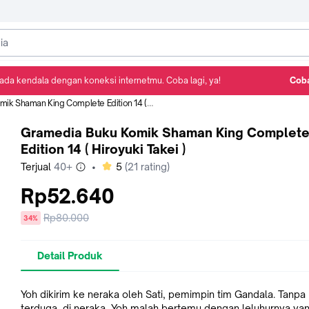
ada kendala dengan koneksi internetmu. Coba lagi, ya!
Coba
Detail Produk
Ulasan
Rekomendasi
aman King Complete Edition 14 ( Hiroyuki Takei )
Gramedia Buku Komik Shaman King Complet
Edition 14 ( Hiroyuki Takei )
bintang
Terjual
40+
•
5
(
21
rating)
Rp52.640
Harga
Rp80.000
diskon
34%
sebelum
diskon
Detail Produk
Yoh dikirim ke neraka oleh Sati, pemimpin tim Gandala. Tanpa
terduga, di neraka, Yoh malah bertemu dengan leluhurnya ya