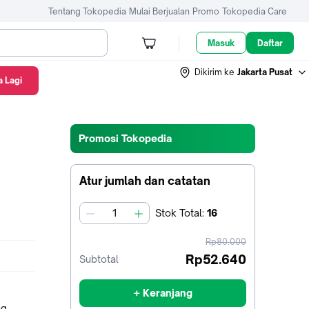
Tentang Tokopedia
Mulai Berjualan
Promo
Tokopedia Care
Masuk
Daftar
Dikirim ke
Jakarta Pusat
 Lagi
e
Promosi Tokopedia
Atur jumlah dan catatan
Stok
Total
:
16
jumlah
harga
Rp80.000
sebelum
Rp52.640
Subtotal
diskon
+ Keranjang
ng