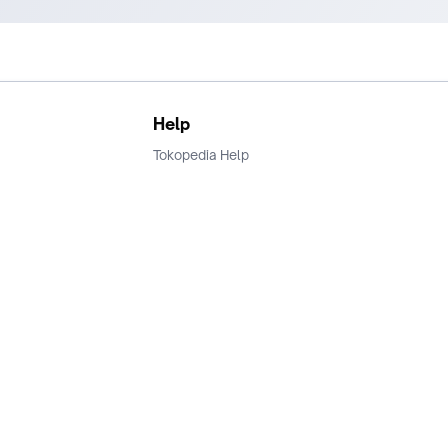
Help
Tokopedia Help
Terms and Condition
Privacy
Keamanan & Privasi