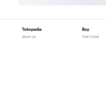
Tokopedia
Buy
About Us
Train Ticket
Career
Flight Ticket
Blog
Ticket Events
Tokopedia Salam
Hotlist
Hotel
Category
Bridestory
Sell
Parentstory
Seller Center
Tokopedia Dictionary
Mitra Toppers
Mall
Register Mall
Tokopedia Apps