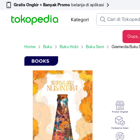
Gratis Ongkir + Banyak Promo
belanja di aplikasi
Kategori
Oops, 
Gramedia Buku Seni Warna Asli Nusantara (Tehbotol Sosro)
Home
Buku
Buku Hobi
Buku Seni
Gramedia Buku Se