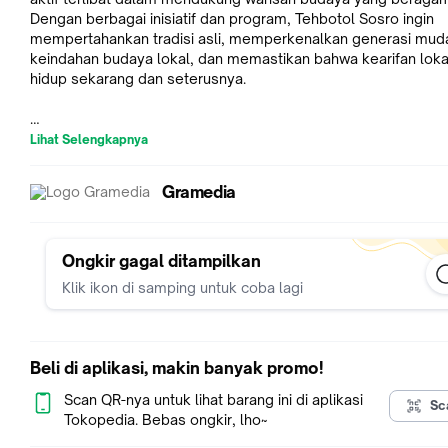
Dengan berbagai inisiatif dan program, Tehbotol Sosro ingin
mempertahankan tradisi asli, memperkenalkan generasi mud
keindahan budaya lokal, dan memastikan bahwa kearifan loka
hidup sekarang dan seterusnya.
Lihat Selengkapnya
******
Gramedia
Pernahkah Anda terpikir betapa menariknya dunia yang terbuk
lewat lembaran buku? Membaca bukan hanya kegiatan rutin, t
juga petualangan tak terbatas ke dalam imajinasi dan penget
Membaca mengasah pikiran, membuka wawasan, dan memp
Ongkir gagal ditampilkan
kosakata. Ini adalah pintu menuju dunia di luar kita yang tak te
Klik ikon di samping untuk coba lagi
Tetapkan waktu khusus untuk membaca setiap hari. Dari me
Beli di aplikasi, makin banyak promo!
sebelum tidur hingga menyempatkan waktu di pagi hari, kebi
membaca dapat dibentuk dengan konsistensi. Pilih buku sesu
Scan QR-nya untuk lihat barang ini di aplikasi
Sc
minat dan level literasi. Mulailah dengan buku yang sesuai d
Tokopedia. Bebas ongkir, lho~
keinginan dan kemampuan membaca. Temukan tempat yang 