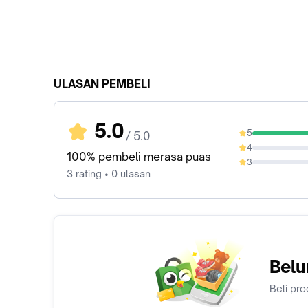
ULASAN PEMBELI
5.0
5
/ 5.0
100%
4
0%
100% pembeli merasa puas
3
0%
3 rating • 0 ulasan
Belu
Beli pro