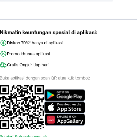
Nikmatin keuntungan spesial di aplikasi:
Diskon 70%* hanya di aplikasi
Promo khusus aplikasi
Gratis Ongkir tiap hari
Buka aplikasi dengan scan QR atau klik tombol:
Pelajari Selengkapnya