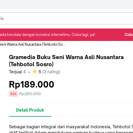
ada kendala dengan koneksi internetmu. Coba lagi, ya!
Coba
Detail Produk
Ulasan
Rekomendasi
ni Warna Asli Nusantara (Tehbotol Sosro)
Gramedia Buku Seni Warna Asli Nusantara
(Tehbotol Sosro)
bintang
Terjual
4
•
5
(
3
rating)
Rp189.000
Harga
Rp280.000
diskon
33%
sebelum
diskon
Detail Produk
Sebagai bagian integral dari masyarakat Indonesia, Tehbotol
aktif terlibat dalam mendukung warisan budaya yang beragam