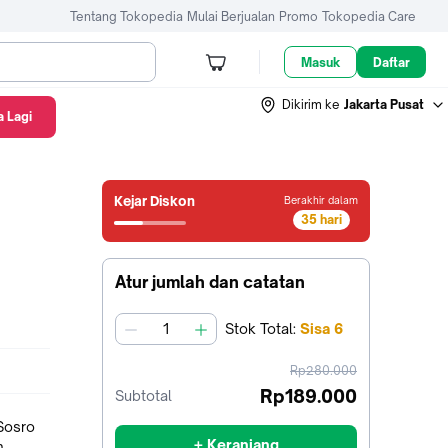
Tentang Tokopedia
Mulai Berjualan
Promo
Tokopedia Care
Masuk
Daftar
Dikirim ke
Jakarta Pusat
 Lagi
Kejar Diskon
Berakhir dalam
35 hari
34
hari13
jam37
Atur jumlah dan catatan
menit39
detik
Stok
Total
:
Sisa
6
jumlah
harga
Rp280.000
sebelum
Rp189.000
Subtotal
diskon
 Sosro
+ Keranjang
.