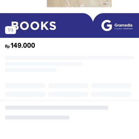
1/3
149.000
Rp