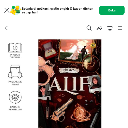
Belanja di aplikasi, gratis ongkir & kupon diskon
Buka
setiap hari!