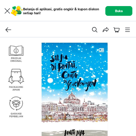
Belanja di aplikasi, gratis ongkir & kupon diskon
Buka
setiap hari!