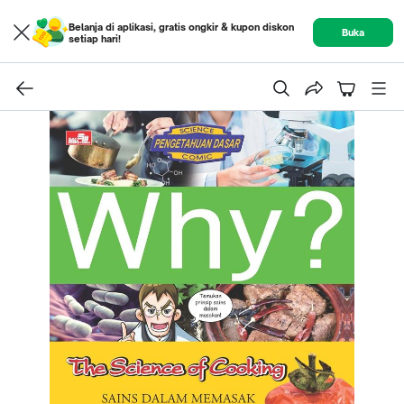
Belanja di aplikasi, gratis ongkir & kupon diskon
Buka
setiap hari!