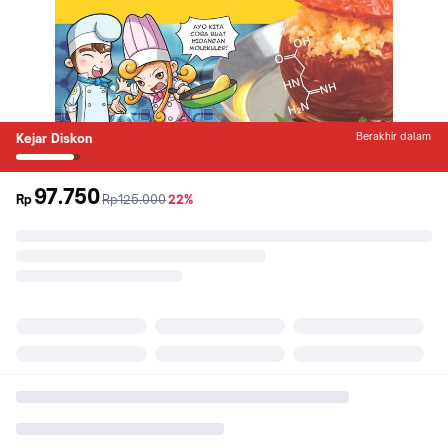
Berakhir dalam
Kejar Diskon
97.750
sebelum
diskon
Rp
Rp125.000
22%
promo