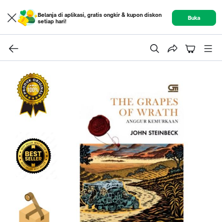
Belanja di aplikasi, gratis ongkir & kupon diskon
Buka
setiap hari!