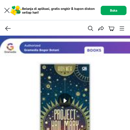
Belanja di aplikasi, gratis ongkir & kupon diskon
Buka
setiap hari!