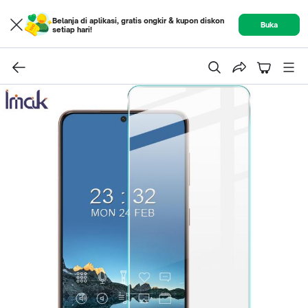
Belanja di aplikasi, gratis ongkir & kupon diskon
Buka
setiap hari!