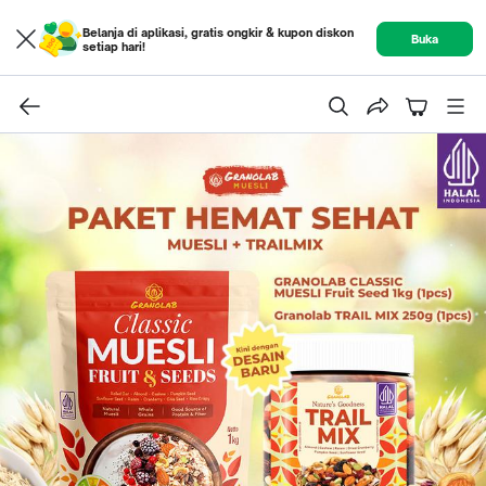
Belanja di aplikasi, gratis ongkir & kupon diskon
Buka
setiap hari!