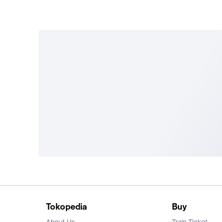
Tokopedia
Buy
About Us
Train Ticket