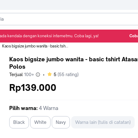
ada kendala dengan koneksi internetmu. Coba lagi, ya!
Coba
Detail Produk
Ulasan
Rekomendasi
Kaos bigsize jumbo wanita - basic tshirt Atasan Polos
Kaos bigsize jumbo wanita - basic tshirt Atasa
Polos
bintang
Terjual
100+
•
5
(
55
rating)
Rp139.000
Pilih
warna
:
4 Warna
Black
White
Navy
Warna lain (tulis di catatan)