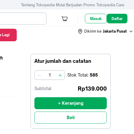
Tentang Tokopedia
Mulai Berjualan
Promo
Tokopedia Care
Masuk
Daftar
Dikirim ke
Jakarta Pusat
 Lagi
n
Atur jumlah dan catatan
Stok
Total
:
585
jumlah
Rp139.000
Subtotal
+ Keranjang
Beli