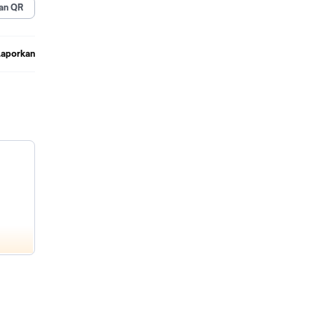
an QR
Laporkan