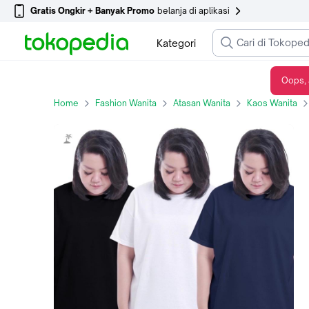
Gratis Ongkir + Banyak Promo
belanja di aplikasi
Kategori
Oops, 
Kaos bigsize jumbo wanita - basic tshirt Atasan Polos
Home
Fashion Wanita
Atasan Wanita
Kaos Wanita