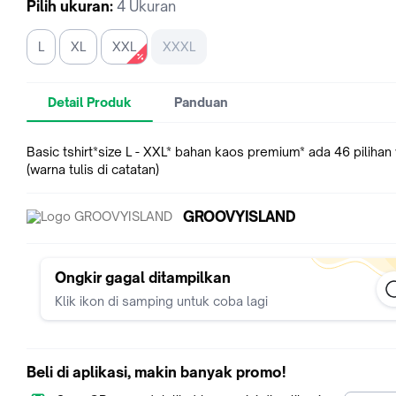
Pilih
ukuran
:
4 Ukuran
L
XL
XXL
XXXL
Detail Produk
Panduan
Basic tshirt*size L - XXL* bahan kaos premium* ada 46 pilihan
(warna tulis di catatan)
GROOVYISLAND
Ongkir gagal ditampilkan
Klik ikon di samping untuk coba lagi
Beli di aplikasi, makin banyak promo!