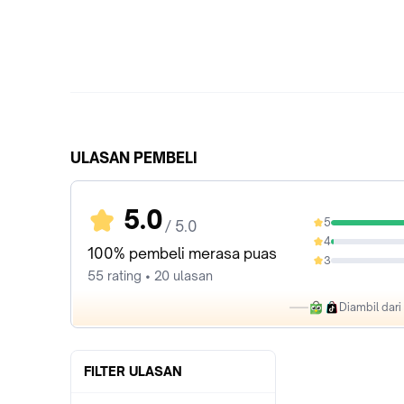
ULASAN PEMBELI
5.0
5
/ 5.0
98.18%
4
1.82%
100% pembeli merasa puas
3
0%
55 rating • 20 ulasan
Diambil dar
FILTER ULASAN