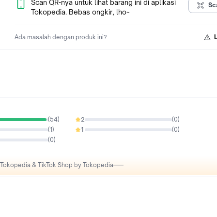
Scan QR-nya untuk lihat barang ini di aplikasi
Sc
Tokopedia. Bebas ongkir, lho~
Ada masalah dengan produk ini?
(
54
)
2
(
0
)
0%
(
1
)
1
(
0
)
0%
(
0
)
i Tokopedia & TikTok Shop by Tokopedia