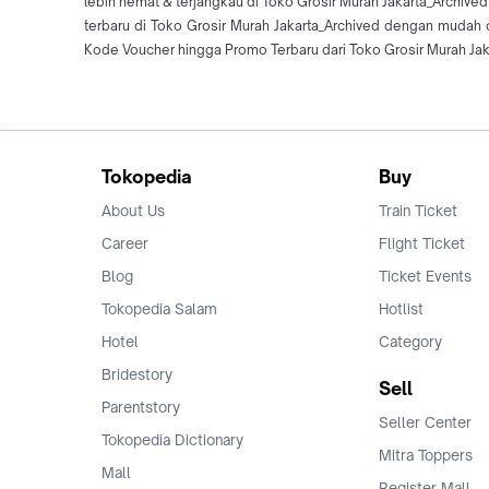
lebih hemat & terjangkau di Toko Grosir Murah Jakarta_Archive
terbaru di Toko Grosir Murah Jakarta_Archived dengan mudah
Kode Voucher hingga Promo Terbaru dari Toko Grosir Murah Jaka
Tokopedia
Buy
About Us
Train Ticket
Career
Flight Ticket
Blog
Ticket Events
Tokopedia Salam
Hotlist
Hotel
Category
Bridestory
Sell
Parentstory
Seller Center
Tokopedia Dictionary
Mitra Toppers
Mall
Register Mall