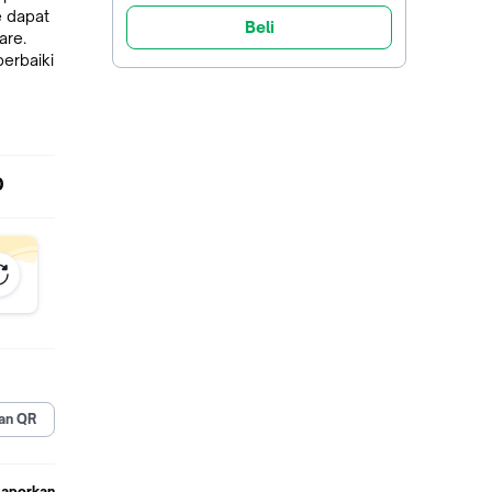
e dapat
Beli
are.
erbaiki
ui
D
n
dalah :
an QR
Laporkan