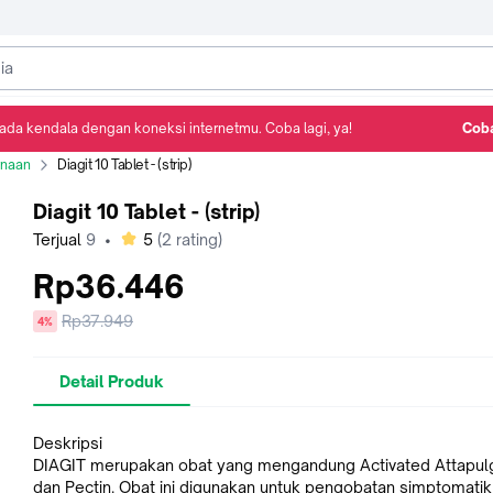
ada kendala dengan koneksi internetmu. Coba lagi, ya!
Coba
Detail Produk
Ulasan
Rekomendasi
rnaan
Diagit 10 Tablet - (strip)
Diagit 10 Tablet - (strip)
bintang
Terjual
9
•
5
(
2
rating)
Rp36.446
Harga
Rp37.949
diskon
4%
sebelum
diskon
Detail Produk
Deskripsi
DIAGIT merupakan obat yang mengandung Activated Attapulg
dan Pectin. Obat ini digunakan untuk pengobatan simptomati