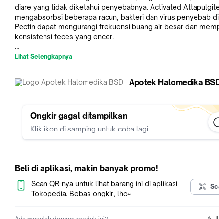
diare yang tidak diketahui penyebabnya. Activated Attapulgit
mengabsorbsi beberapa racun, bakteri dan virus penyebab di
Pectin dapat mengurangi frekuensi buang air besar dan memp
konsistensi feces yang encer.
Indikasi Umum
Lihat Selengkapnya
Untuk pengobatan simptomatik pada diare yang tidak diketah
penyebabnya.
Apotek Halomedika BS
Komposisi
Activated Attapulgite 600 mg, Pectin 50 mg
Ongkir gagal ditampilkan
Efek Samping
Klik ikon di samping untuk coba lagi
Pemakaian obat umumnya memiliki efek samping tertentu da
sesuai dengan masing-masing individu.
Jika terjadi efek samping yang berlebih dan berbahaya, harap
konsultasikan kepada tenaga medis.
Beli di aplikasi, makin banyak promo!
Efek samping yang mungkin terjadi dalam penggunaan obat a
Mual, pusing, konstipasi.
Scan QR-nya untuk lihat barang ini di aplikasi
Sc
Tokopedia. Bebas ongkir, lho~
Bentuk Sediaan
Tablet
Ada masalah dengan produk ini?