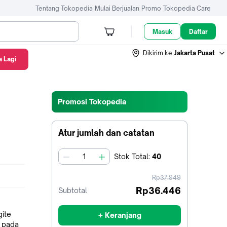
Tentang Tokopedia
Mulai Berjualan
Promo
Tokopedia Care
Masuk
Daftar
Dikirim ke
Jakarta Pusat
 Lagi
Promosi Tokopedia
Atur jumlah dan catatan
Stok
Total
:
40
jumlah
harga
Rp37.949
sebelum
Rp36.446
Subtotal
diskon
ite
+ Keranjang
k pada