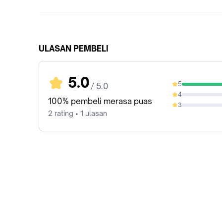
ULASAN PEMBELI
5.0
5
/ 5.0
100%
4
0%
100% pembeli merasa puas
3
0%
2 rating • 1 ulasan