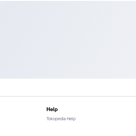
Sebelum atau sesudah makan Obat Bebas (Hijau)
Sebelum atau sesudah makan Obat Bebas (Hijau)
Help
Tokopedia Help
Terms and Condition