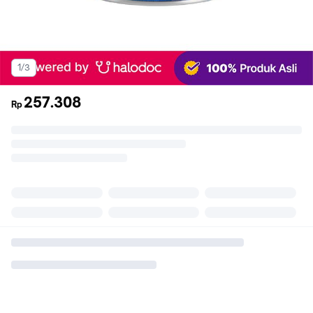
1/3
257.308
Rp