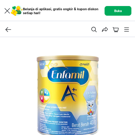
Belanja di aplikasi, gratis ongkir & kupon diskon
Buka
setiap hari!