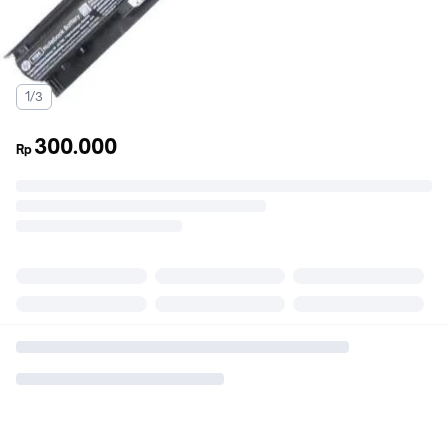
1/3
300.000
Rp