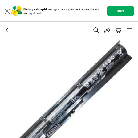
Belanja di aplikasi, gratis ongkir & kupon diskon
Buka
setiap hari!