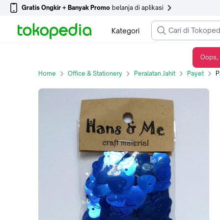
Gratis Ongkir + Banyak Promo
belanja di aplikasi
Kategori
Oops, 
Payet Manik Hati 9mm Biru
Home
Office & Stationery
Peralatan Jahit
Payet
P