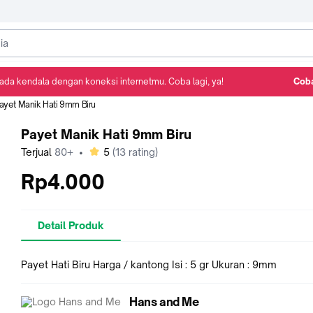
ada kendala dengan koneksi internetmu. Coba lagi, ya!
Coba
Detail Produk
Ulasan
Rekomendasi
ayet Manik Hati 9mm Biru
Payet Manik Hati 9mm Biru
bintang
Terjual
80+
•
5
(
13
rating)
Rp4.000
Detail Produk
Payet Hati Biru Harga / kantong Isi : 5 gr Ukuran : 9mm
Hans and Me