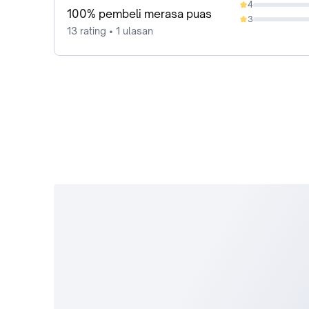
4
0%
100% pembeli merasa puas
3
0%
13 rating • 1 ulasan