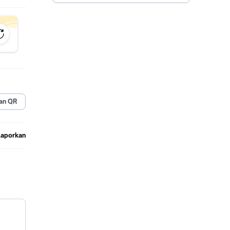
an QR
Laporkan