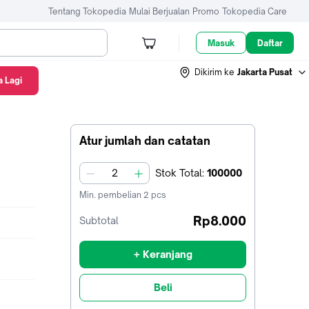
Tentang Tokopedia
Mulai Berjualan
Promo
Tokopedia Care
Masuk
Daftar
Dikirim ke
Jakarta Pusat
 Lagi
Atur jumlah dan catatan
Stok
Total
:
100000
jumlah
Min. pembelian
2
pcs
Rp8.000
Subtotal
+ Keranjang
Beli