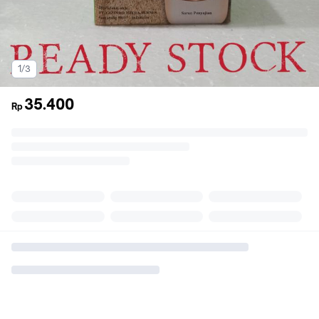
1/3
35.400
Rp