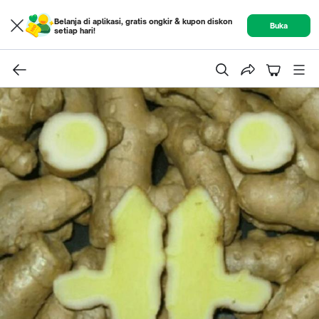
Belanja di aplikasi, gratis ongkir & kupon diskon
Buka
setiap hari!