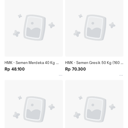
HMK - Semen Merdeka 40 Kg 
HMK - Semen Gresik 50 Kg (160 
(100 Zak) JADETABEK
Rp 48.100
Zak) JADETABEK
Rp 70.300