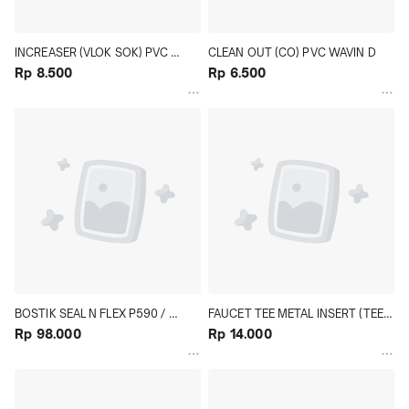
INCREASER (VLOK SOK) PVC 
CLEAN OUT (CO) PVC WAVIN D
WAVIN D
Rp 8.500
Rp 6.500
BOSTIK SEAL N FLEX P590 / 
FAUCET TEE METAL INSERT (TEE 
BOSTIK PU / BOSTIK SOSIS
Rp 98.000
DRAT DALAM KUNINGAN) PVC 
Rp 14.000
WAVIN AW