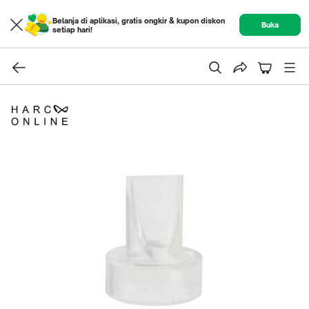
Belanja di aplikasi, gratis ongkir & kupon diskon
Buka
setiap hari!