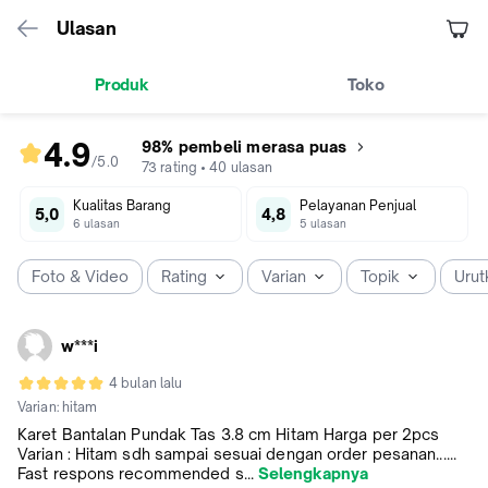
Ulasan
Produk
Toko
4.9
98% pembeli merasa puas
/5
.
0
rating
73
rating
•
40
ulasan
produk
Kualitas Barang
Pelayanan Penjual
4.9
5,0
4,8
6
ulasan
5
ulasan
dari
5
Foto & Video
Rating
Varian
Topik
Urut
w***i
4 bulan lalu
Varian:
hitam
Karet Bantalan Pundak Tas 3.8 cm Hitam Harga per 2pcs
Varian : Hitam sdh sampai sesuai dengan order pesanan......
Fast respons recommended s...
Selengkapnya