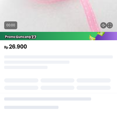
00:00
26.900
Rp