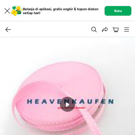
Belanja di aplikasi, gratis ongkir & kupon diskon
Buka
setiap hari!