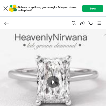
Belanja di aplikasi, gratis ongkir & kupon diskon
Buka
setiap hari!