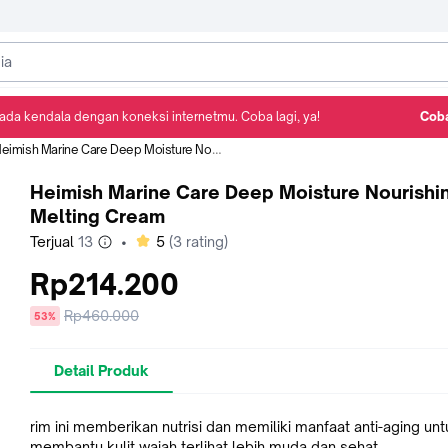
ada kendala dengan koneksi internetmu. Coba lagi, ya!
Coba
Detail Produk
Ulasan
Rekomendasi
eimish Marine Care Deep Moisture Nourishing Melting Cream
Heimish Marine Care Deep Moisture Nourishi
Melting Cream
bintang
Terjual
13
•
5
(
3
rating)
Rp214.200
Harga
Rp460.000
diskon
53%
sebelum
diskon
Detail Produk
rim ini memberikan nutrisi dan memiliki manfaat anti-aging untuk
membantu kulit wajah terlihat lebih muda dan sehat.