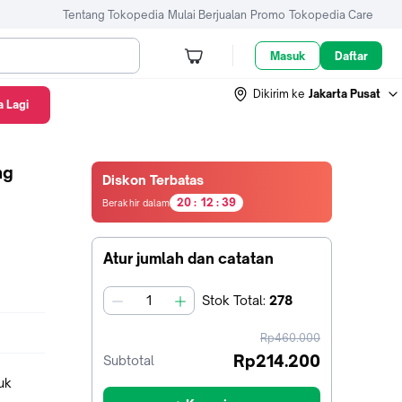
Tentang Tokopedia
Mulai Berjualan
Promo
Tokopedia Care
Masuk
Daftar
Dikirim ke
Jakarta Pusat
 Lagi
ng
Diskon Terbatas
0
0
0
2
3
8
2
0
:
1
2
:
3
Berakhir dalam
20
9
jam12
menit53
Atur jumlah dan catatan
detik
Stok
Total
:
278
jumlah
harga
Rp460.000
sebelum
Rp214.200
Subtotal
diskon