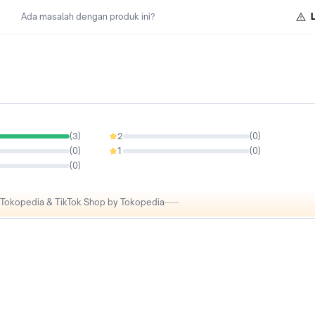
Ada masalah dengan produk ini?
(
3
)
2
(
0
)
0%
(
0
)
1
(
0
)
0%
(
0
)
i Tokopedia & TikTok Shop by Tokopedia