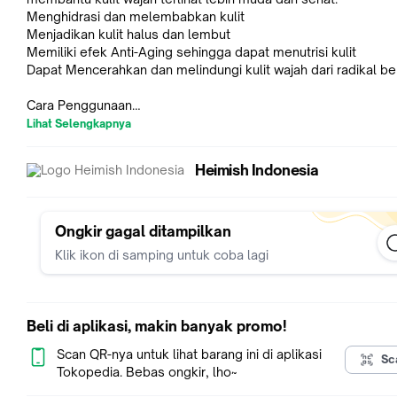
Menghidrasi dan melembabkan kulit
Menjadikan kulit halus dan lembut
Memiliki efek Anti-Aging sehingga dapat menutrisi kulit
Dapat Mencerahkan dan melindungi kulit wajah dari radikal b
Cara Penggunaan
- Ambil sedikit Marine Care Cream di ujung jari atau telapak ta
Lihat Selengkapnya
- Aplikasikan ke seluruh wajah dan leher sampai merata
Heimish Indonesia
Skin-Loving Ingredients: Marin water, Sea grass extract
Marin Water
Mineral Oil
Niacinamide
Ongkir gagal ditampilkan
BeeswaxUlva Lactuca Extract
Klik ikon di samping untuk coba lagi
Beli di aplikasi, makin banyak promo!
Scan QR-nya untuk lihat barang ini di aplikasi
Sc
Tokopedia. Bebas ongkir, lho~