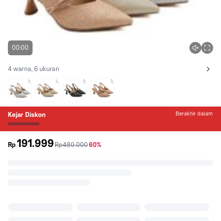
00:00
4 warna, 6 ukuran
Lihat semua variant:
Silver
Gold
Black
CMYK
Berakhir dalam
Kejar Diskon
191.999
sebelum
diskon
Rp
Rp480.000
60%
promo