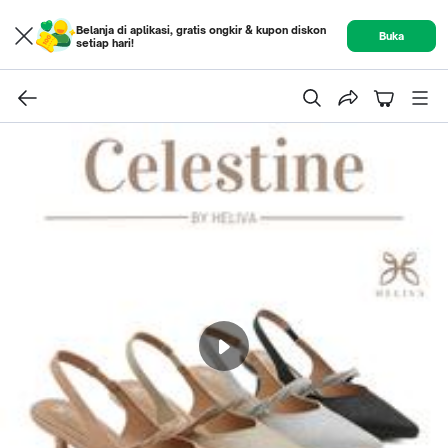
Belanja di aplikasi, gratis ongkir & kupon diskon
Buka
setiap hari!