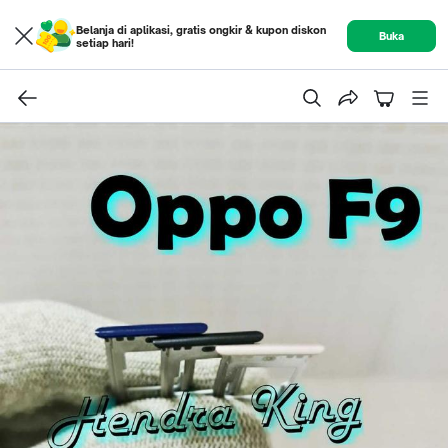
Belanja di aplikasi, gratis ongkir & kupon diskon
Buka
setiap hari!