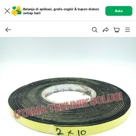
Belanja di aplikasi, gratis ongkir & kupon diskon
Buka
setiap hari!