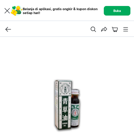
Belanja di aplikasi, gratis ongkir & kupon diskon
Buka
setiap hari!