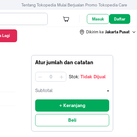
Tentang Tokopedia
Mulai Berjualan
Promo
Tokopedia Care
Masuk
Daftar
Dikirim ke
Jakarta Pusat
 Lagi
Atur jumlah dan catatan
Stok
:
Tidak Dijual
jumlah
-
Subtotal
+ Keranjang
Beli