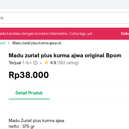
ada kendala dengan koneksi internetmu. Coba lagi, ya!
Coba
Detail Produk
Ulasan
Rekomendasi
amil
Madu zuriat plus kurma ajwa original Bpom
Madu zuriat plus kurma ajwa original Bpom
bintang
Terjual
1 rb+
•
4.9
(
182
rating)
Rp38.000
Detail Produk
Madu Zuriat plus kurma ajwa
netto : 375 gr