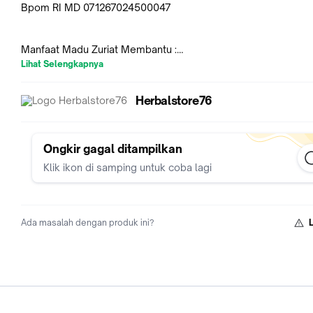
Bpom RI MD 071267024500047
Manfaat Madu Zuriat Membantu :
- Membantu Menyuburkan
Lihat Selengkapnya
- Membantu Mengentalkan
- Memperlancar peredaran darah
Herbalstore76
- Membantu memperlancar Haid
Anjuran Minum :
Ongkir gagal ditampilkan
1. Kocok madu zuriat dengan kekuatan sedang
Klik ikon di samping untuk coba lagi
2. Campurkan 1-2 sendok makan dengan 200 ml air ( ngelas s
aduk rata .
3. Minum Diwaktu pagi hari dan malam hari sebelum tidur .
Ada masalah dengan produk ini?
#maduzuriat #madupromil #suburkandungan #penyuburkan
#cepethamil #obathamil