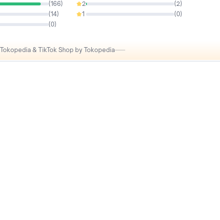
(
166
)
2
(
2
)
1.1%
(
14
)
1
(
0
)
0%
(
0
)
i Tokopedia & TikTok Shop by Tokopedia