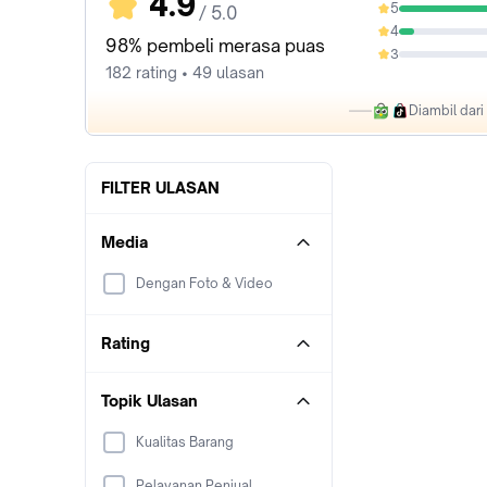
4.9
5
/ 5.0
91.21%
4
7.69%
98% pembeli merasa puas
3
0%
182 rating • 49 ulasan
Diambil dar
FILTER ULASAN
Media
Dengan Foto & Video
Rating
Topik Ulasan
Kualitas Barang
Pelayanan Penjual