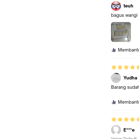
teuh
bagus wangi
Membant
Yudha
Barang sudah 
Membant
E***e
Varian:
Default