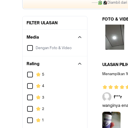
Diambil dar
FOTO & VID
FILTER ULASAN
Media
Dengan Foto & Video
Rating
ULASAN PILI
Menampilkan
1
5
4
f***r
3
wanginya ena
2
1