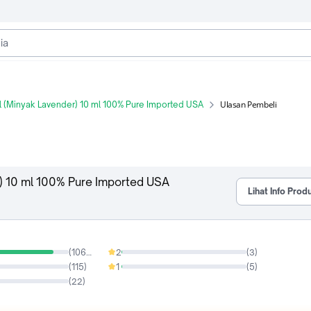
Ulasan Pembeli
il (Minyak Lavender) 10 ml 100% Pure Imported USA
r) 10 ml 100% Pure Imported USA
Lihat Info Prod
(
1064
)
2
(
3
)
0.25%
(
115
)
1
(
5
)
0.41%
(
22
)