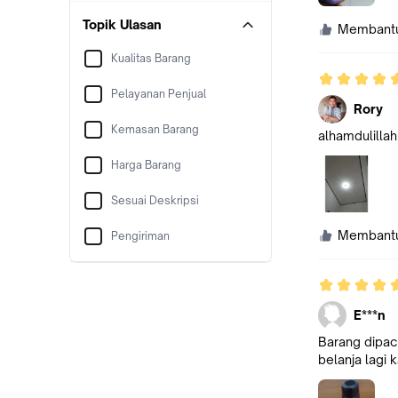
Topik Ulasan
Membant
Kualitas Barang
Pelayanan Penjual
Rory
Kemasan Barang
alhamdulillah
Harga Barang
Sesuai Deskripsi
Membant
Pengiriman
E***n
Barang dipac
belanja lagi 