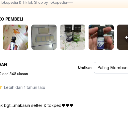
i Tokopedia & TikTok Shop by Tokopedia
EO PEMBELI
l
+
5
HAN
Paling Memban
Urutkan
0
dari
548
ulasan
i
Lebih dari 1 tahun lalu
k bgt....makasih seller & tokped❤️❤️❤️
l