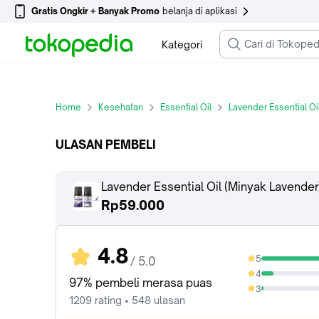
Gratis Ongkir + Banyak Promo
belanja di aplikasi
Kategori
Home
Kesehatan
Essential Oil
Lavender Essential O
ULASAN PEMBELI
Lavender Essential Oil (Minyak Lavende
Rp59.000
4.8
5
/ 5.0
88.01%
4
9.51%
97% pembeli merasa puas
3
1.82%
1209 rating • 548 ulasan