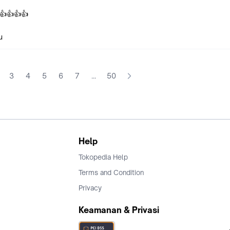
👍👍👍👍
u
3
4
5
6
7
...
50
Help
Tokopedia Help
Terms and Condition
Privacy
Keamanan & Privasi