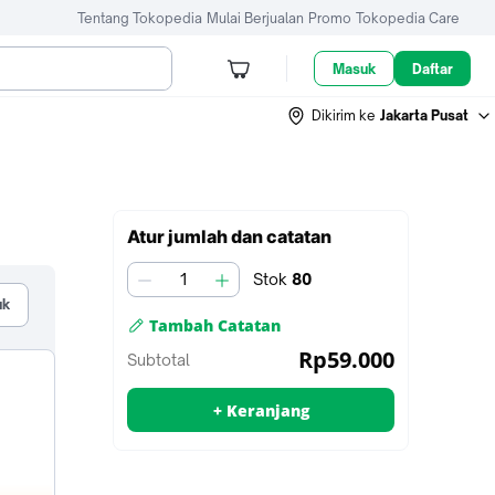
Tentang Tokopedia
Mulai Berjualan
Promo
Tokopedia Care
Masuk
Daftar
Dikirim ke
Jakarta Pusat
Tambah
Atur jumlah dan catatan
ke
keranjang
Stok
80
jumlah
uk
Tambah Catatan
untuk
Rp59.000
Subtotal
penjual
+ Keranjang
Tambah ke keranjang