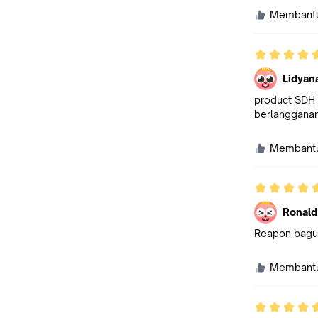
Membant
Lidyan
product SDH 
berlangganan
Membant
Ronald
Reapon bagus
Membant