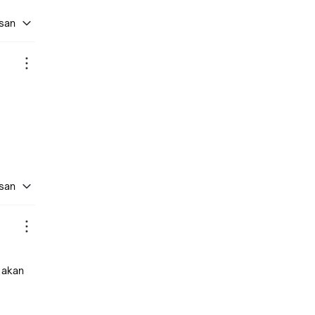
asan
asan
 akan