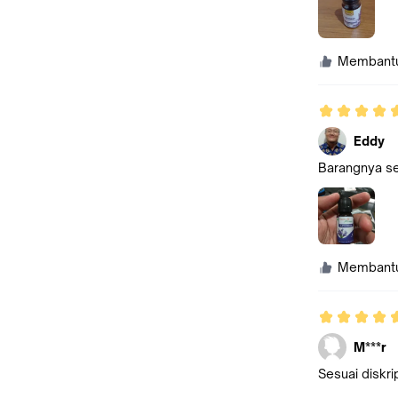
Membant
Eddy
Barangnya ses
Membant
M***r
Sesuai diskri