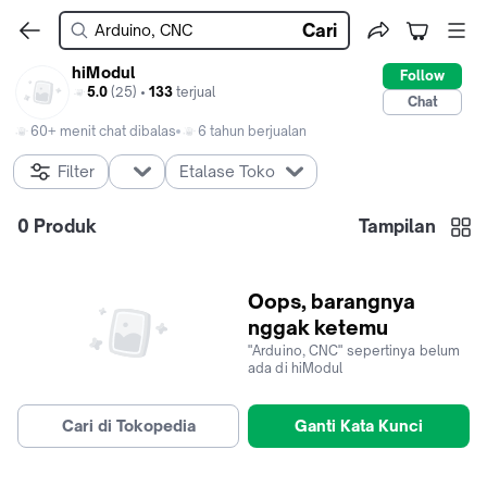
Cari
hiModul
Follow
5.0
(25) •
133
terjual
Chat
60+ menit chat dibalas
6 tahun berjualan
Filter
Etalase Toko
0
Produk
Tampilan
Oops, barangnya
nggak ketemu
"
Arduino, CNC
" sepertinya belum
ada di
hiModul
Cari di Tokopedia
Ganti Kata Kunci