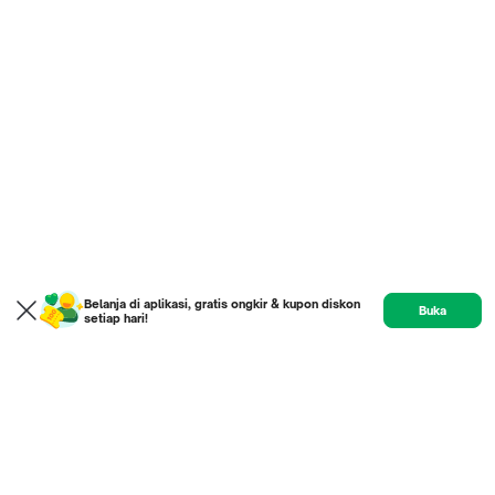
Belanja di aplikasi, gratis ongkir & kupon diskon
Buka
setiap hari!
Product
Etalase
Review