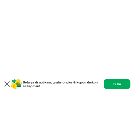
Belanja di aplikasi, gratis ongkir & kupon diskon
Buka
setiap hari!
Product
Etalase
Review