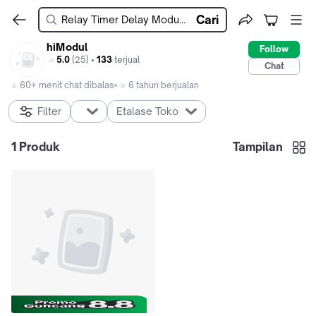
Cari
hiModul
Follow
5.0
(25) •
133
terjual
Chat
60+ menit chat dibalas
6 tahun berjualan
Filter
Etalase Toko
1
Produk
Tampilan